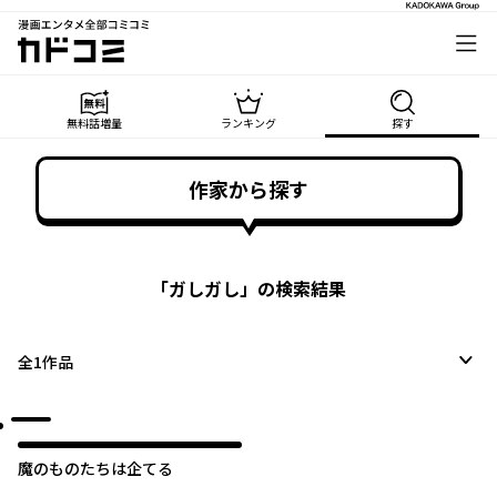
漫画エンタメ全部コミコミ
カドコミ
無料話増量
ランキング
探す
作家から探す
「
ガしガし
」の検索結果
全
1
作品
魔のものたちは企てる