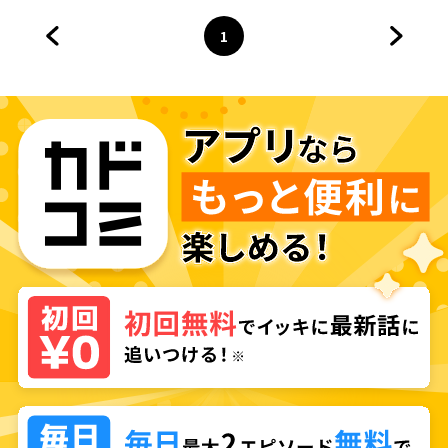
1
前のページへ
ページ
へ
次のペ