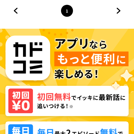
1
前のページへ
ページ
へ
次のペ