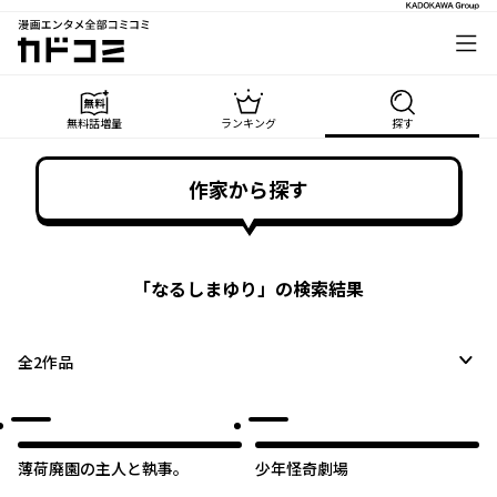
漫画エンタメ全部コミコミ
カドコミ
無料話増量
ランキング
探す
作家から探す
「
なるしまゆり
」の検索結果
全
2
作品
薄荷廃園の主人と執事。
少年怪奇劇場