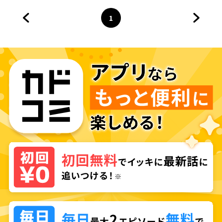
1
前のページへ
ページ
へ
次のペ