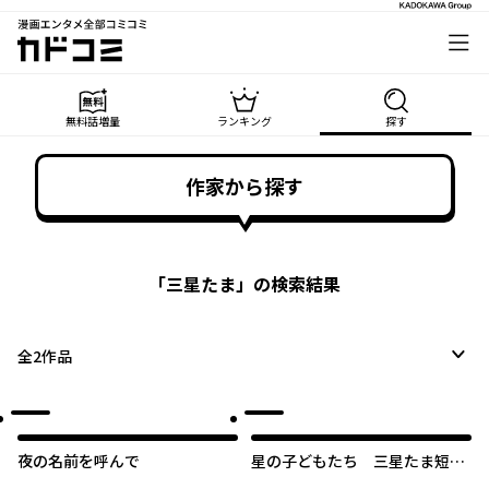
漫画エンタメ全部コミコミ
カドコミ
無料話増量
ランキング
探す
作家から探す
「
三星たま
」の検索結果
全
2
作品
夜の名前を呼んで
星の子どもたち 三星たま短編
集