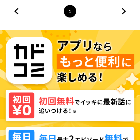
1
前のページへ
ページ
へ
次のペ