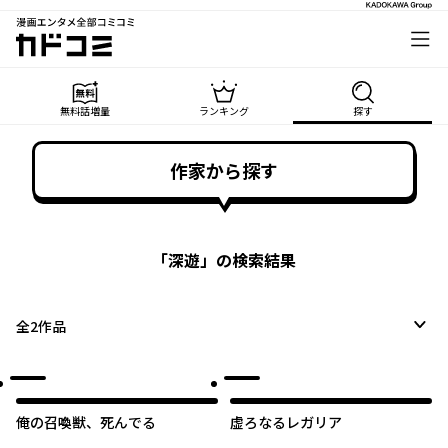
漫画エンタメ全部コミコミ
カドコミ
無料話増量
ランキング
探す
作家から探す
「
深遊
」の検索結果
全
2
作品
俺の召喚獣、死んでる
虚ろなるレガリア