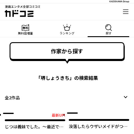
漫画エンタメ全部コミコミ
カドコミ
無料話増量
ランキング
探す
作家から探す
「
堺しょうきち
」の検索結果
全
2
作品
最新UP!
最新UP!
没落したらウザいメイドがつい
じつは義妹でした。～最近でき
てきた
た義理の弟の距離感がやたら近