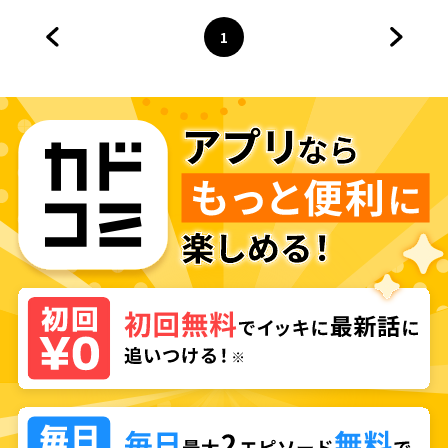
いわけ～
1
前のページへ
ページ
へ
次のペ