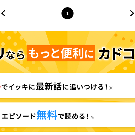
1
前のページへ
ページ
へ