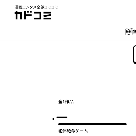
漫画エンタメ全部コミコミ
カドコミ
全
1
作品
絶体絶命ゲーム