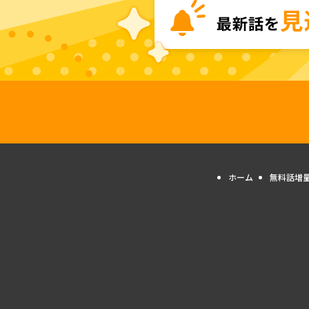
ホーム
無料話増