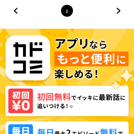
1
前のページへ
ページ
へ
次のペ