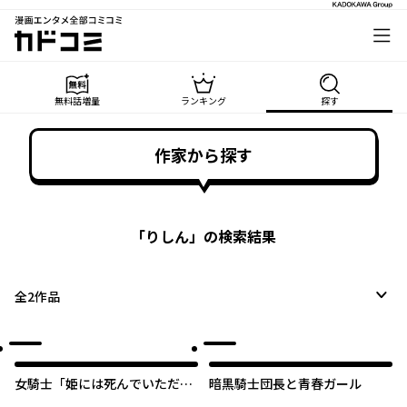
漫画エンタメ全部コミコミ
カドコミ
無料話増量
ランキング
探す
作家から探す
「
りしん
」の検索結果
全
2
作品
女騎士「姫には死んでいただき
暗黒騎士団長と青春ガール
ます。」