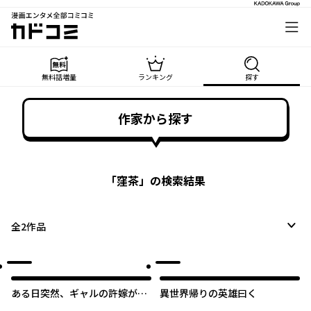
漫画エンタメ全部コミコミ
カドコミ
無料話増量
ランキング
探す
作家から探す
「
窪茶
」の検索結果
全
2
作品
ある日突然、ギャルの許嫁がで
異世界帰りの英雄曰く
きた