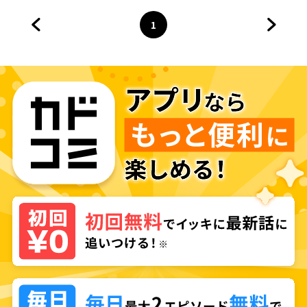
1
前のページへ
ページ
へ
次のペ