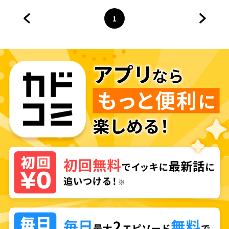
1
前のページへ
ページ
へ
次のペ