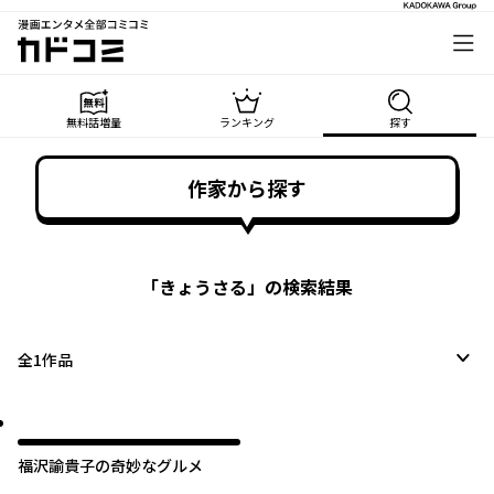
漫画エンタメ全部コミコミ
カドコミ
無料話増量
ランキング
探す
作家から探す
「
きょうさる
」の検索結果
全
1
作品
福沢諭貴子の奇妙なグルメ