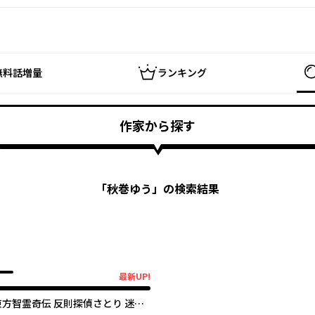
無料話増量
ランキング
作家から探す
「
秋巻ゆう
」の検索結果
最新UP!
新UP!
東方智霊奇伝 反則探偵さとり 迷宮