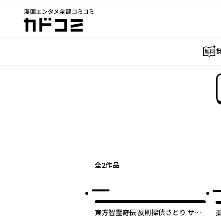
漫画エンタメ全部コミコミ
カドコミ
全
2
作品
最
東方智霊奇伝 反則探偵さとり サン