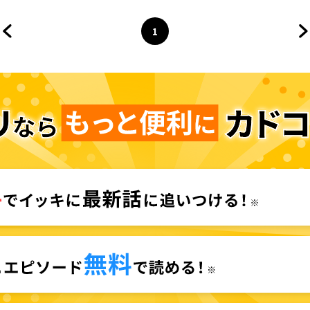
編
1
前のページへ
ページ
へ