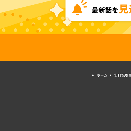
ホーム
無料話増