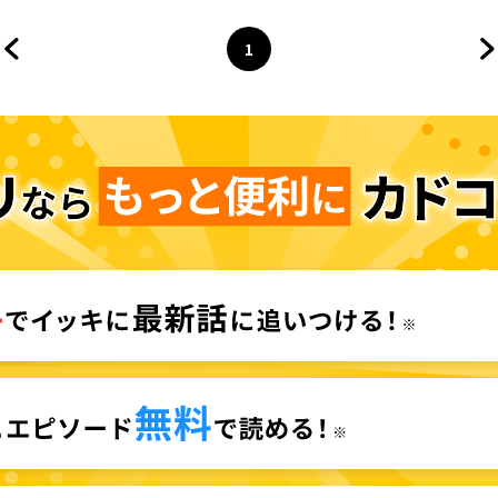
1
前のページへ
ページ
へ