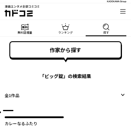
漫画エンタメ全部コミコミ
カドコミ
無料話増量
ランキング
探す
作家から探す
「
ビッグ錠
」の検索結果
全
1
作品
カレーなるふたり