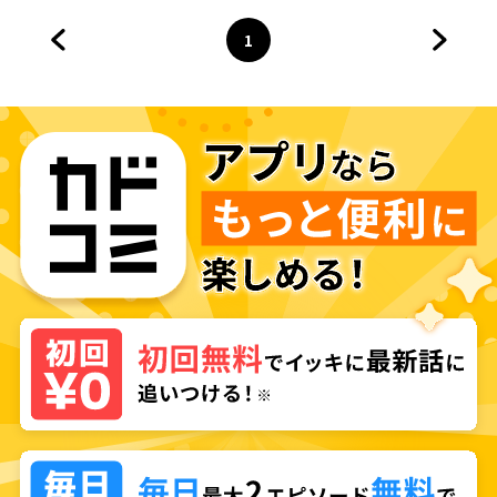
1
前のページへ
ページ
へ
次のペ