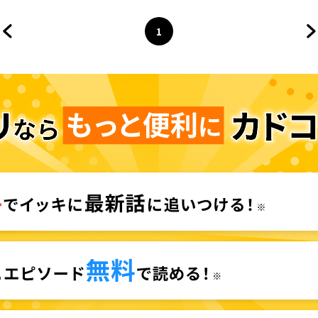
1
前のページへ
ページ
へ