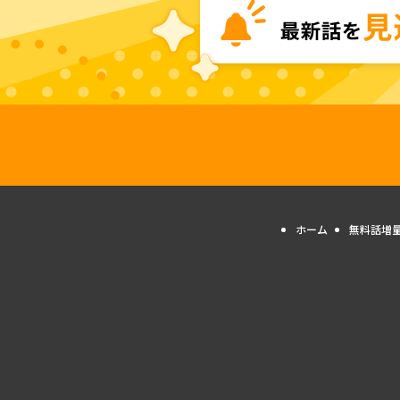
ホーム
無料話増