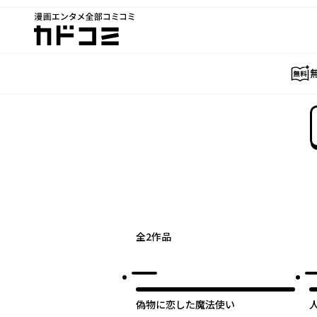
漫画エンタメ全部コミコミ
カドコミ
全
2
作品
偽物に恋した魔法使い