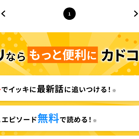
1
前のページへ
ページ
へ