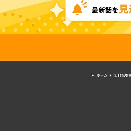
ホーム
無料話増