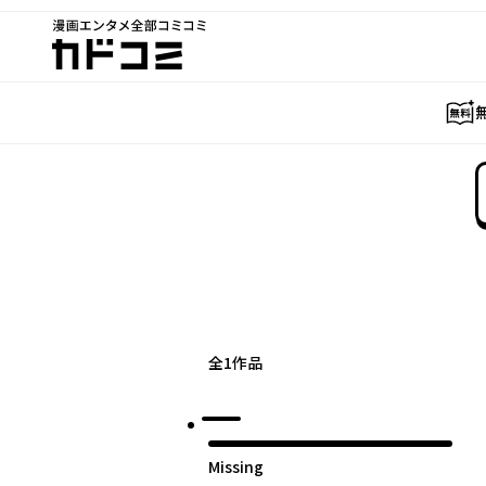
漫画エンタメ全部コミコミ
カドコミ
全
1
作品
Missing