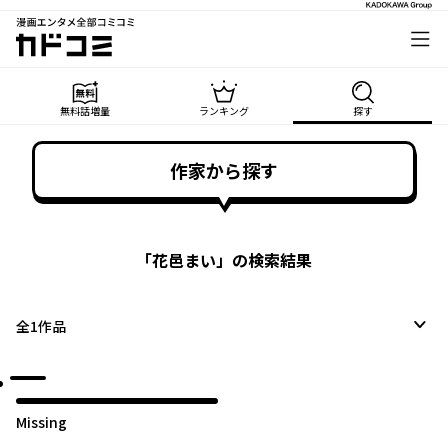
漫画エンタメ全部コミコミ
カドコミ
無料話増量
ランキング
探す
作家から探す
「
花邑まい
」の検索結果
全
1
作品
Missing