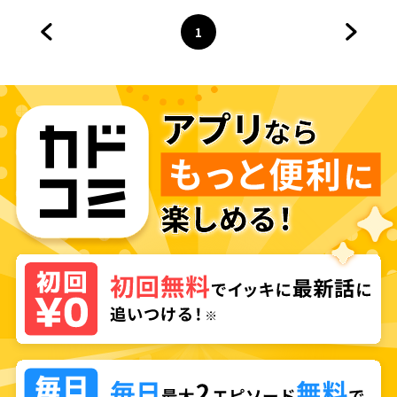
1
前のページへ
ページ
へ
次のペ