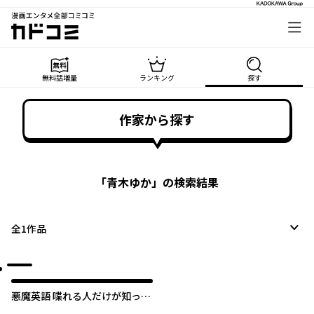
漫画エンタメ全部コミコミ
カドコミ
無料話増量
ランキング
探す
作家から探す
「
青木ゆか
」の検索結果
全
1
作品
悪魔英語 喋れる人だけが知って
いる禁断の法則