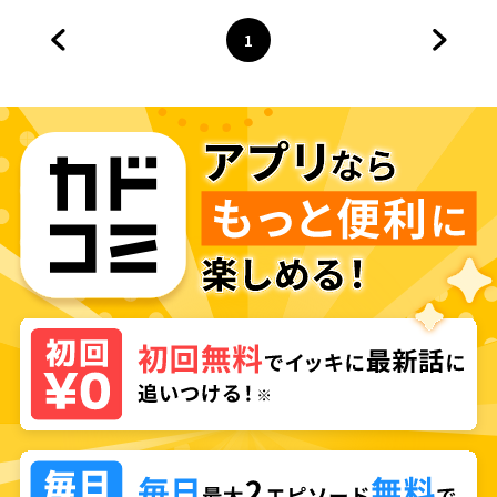
1
前のページへ
ページ
へ
次のペ