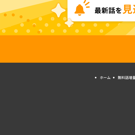
ホーム
無料話増