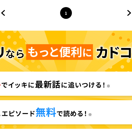
1
前のページへ
ページ
へ