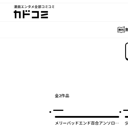
漫画エンタメ全部コミコミ
カドコミ
全
2
作品
オリジナル
メリーバッドエンド百合アンソロジ