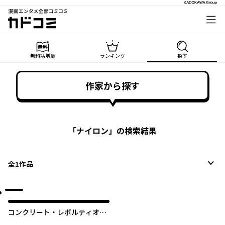
漫画エンタメ全部コミコミ
カドコミ
無料話増量
ランキング
探す
作家から探す
「
ナイロン
」の検索結果
全
1
作品
コンクリート・レボルティオ
～超人幻想～