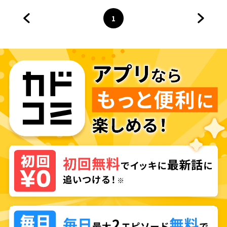
1
前のページへ
ページ
へ
次のペ