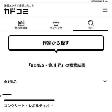
漫画エンタメ全部コミコミ
カドコミ
無料話増量
ランキング
探す
作家から探す
「
BONES・會川 昇
」の検索結果
全
1
作品
コンクリート・レボルティオ
～超人幻想～