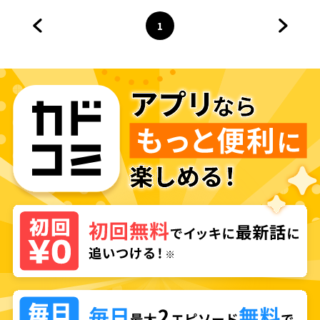
1
前のページへ
ページ
へ
次のペ