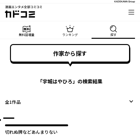
漫画エンタメ全部コミコミ
カドコミ
無料話増量
ランキング
探す
作家から探す
「
宇城はやひろ
」の検索結果
全
1
作品
切れぬ牌などあんまりない