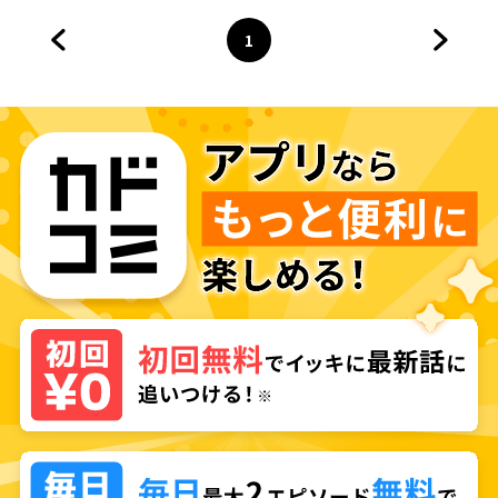
1
前のページへ
ページ
へ
次のペ