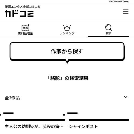
漫画エンタメ全部コミコミ
カドコミ
無料話増量
ランキング
探す
作家から探す
「
駱駝
」の検索結果
全
2
作品
主人公の幼馴染が、脇役の俺に
シャインポスト
グイグイくる