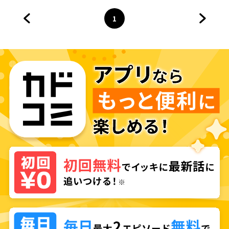
1
前のページへ
ページ
へ
次のペ