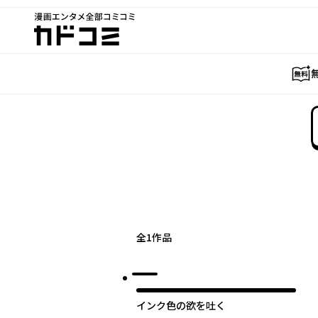
漫画エンタメ全部コミコミ
カドコミ
全
1
作品
インク色の欲を吐く