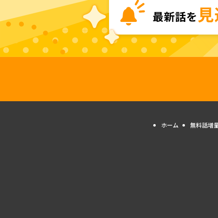
ホーム
無料話増