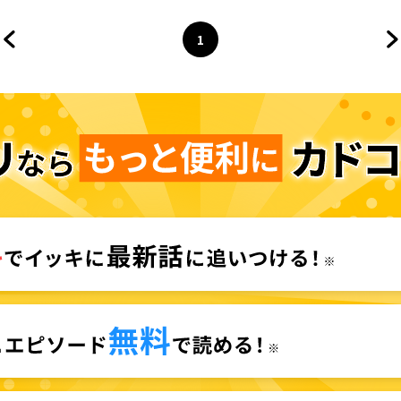
1
前のページへ
ページ
へ