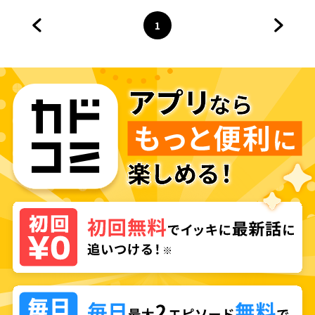
1
前のページへ
ページ
へ
次のペ