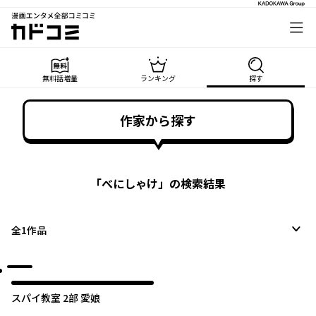
漫画エンタメ全部コミコミ
カドコミ
無料話増量
ランキング
探す
作家から探す
「
べにしゃけ
」の検索結果
全
1
作品
スパイ教室 2部 愛娘