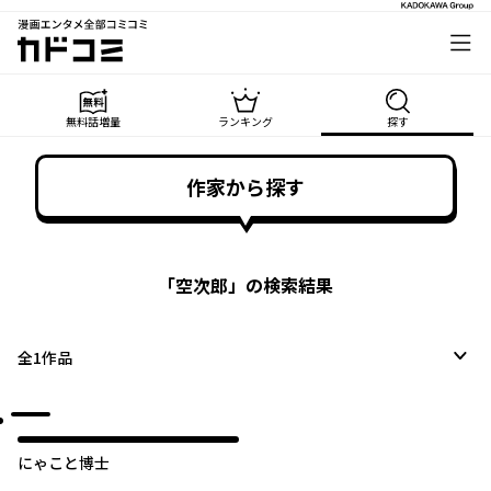
漫画エンタメ全部コミコミ
カドコミ
無料話増量
ランキング
探す
作家から探す
「
空次郎
」の検索結果
全
1
作品
にゃこと博士