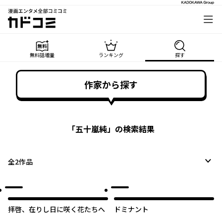
漫画エンタメ全部コミコミ
カドコミ
無料話増量
ランキング
探す
作家から探す
「
五十嵐純
」の検索結果
全
2
作品
拝啓、在りし日に咲く花たちへ
ドミナント