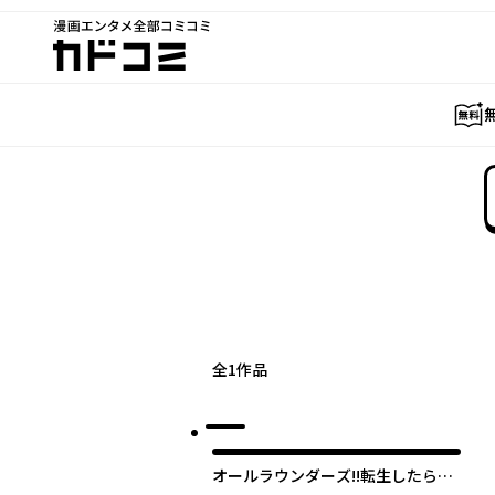
漫画エンタメ全部コミコミ
カドコミ
全
1
作品
オールラウンダーズ!!転生したら幼