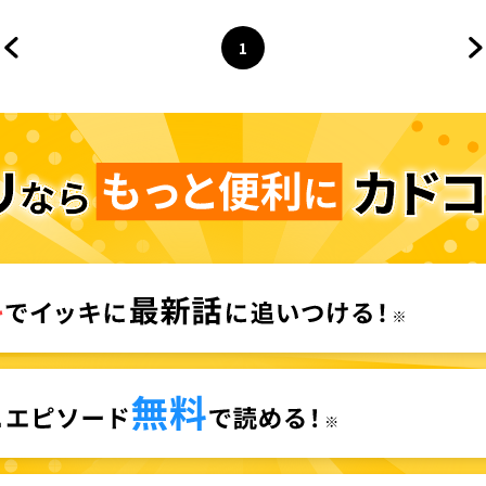
1
前のページへ
ページ
へ