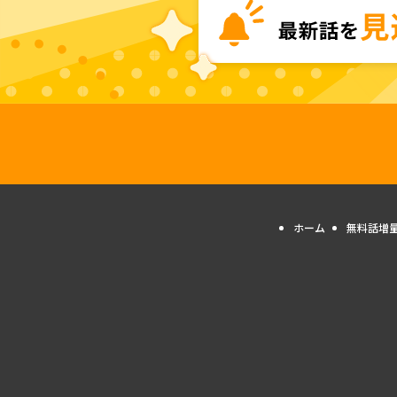
ホーム
無料話増