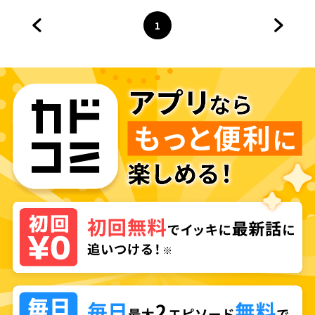
1
前のページへ
ページ
へ
次のペ