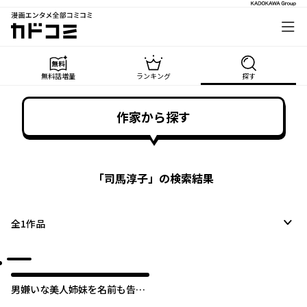
漫画エンタメ全部コミコミ
カドコミ
無料話増量
ランキング
探す
作家から探す
「
司馬淳子
」の検索結果
全
1
作品
男嫌いな美人姉妹を名前も告げ
ずに助けたら一体どうなる?