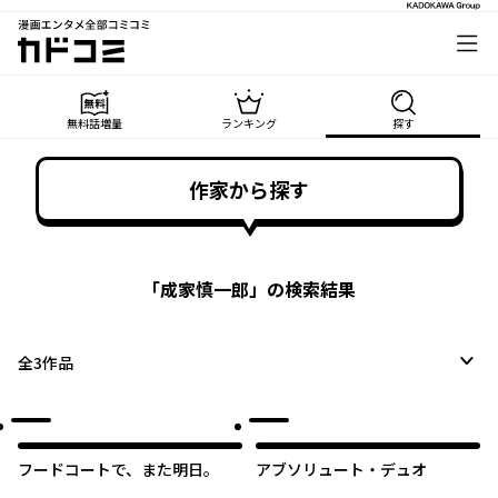
漫画エンタメ全部コミコミ
カドコミ
無料話増量
ランキング
探す
作家から探す
「
成家慎一郎
」の検索結果
全
3
作品
フードコートで、また明日。
アブソリュート・デュオ