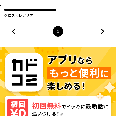
クロス×レガリア
1
前のページへ
ページ
へ
次のペ