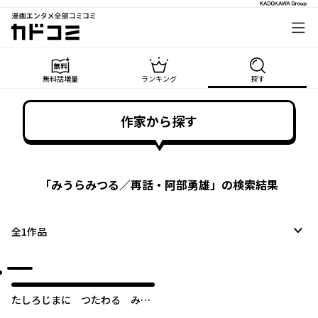
漫画エンタメ全部コミコミ
カドコミ
無料話増量
ランキング
探す
作家から探す
「
みうらみつる／再話・阿部勇雄
」の検索結果
全
1
作品
たしろじまに つたわる みん
わ たっしょ の かっぱ