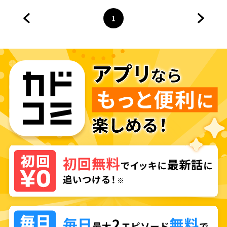
1
前のページへ
ページ
へ
次のペ