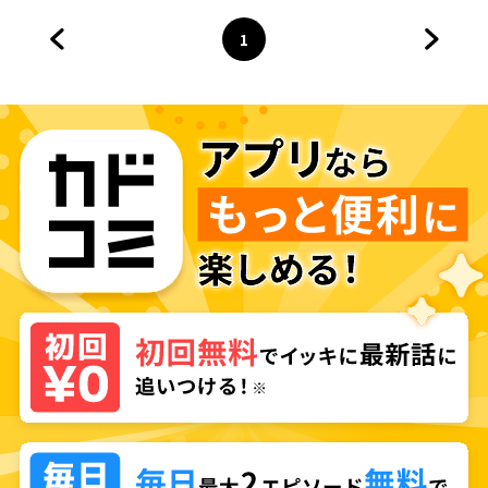
1
前のページへ
ページ
へ
次のペ