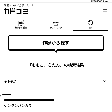
漫画エンタメ全部コミコミ
カドコミ
無料話増量
ランキング
探す
作家から探す
「
ももこ、らたん
」の検索結果
全
1
作品
ケンランバンカラ