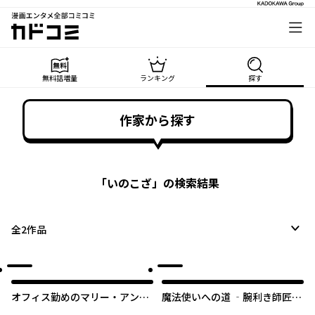
漫画エンタメ全部コミコミ
カドコミ
無料話増量
ランキング
探す
作家から探す
「
いのこざ
」の検索結果
全
2
作品
オフィス勤めのマリー・アント
魔法使いへの道 ‐腕利き師匠と
ワネット
半人前の俺‐