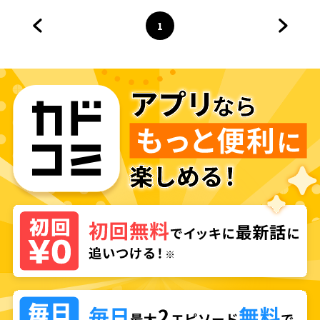
1
前のページへ
ページ
へ
次のペ