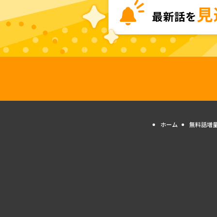
ホーム
無料話増