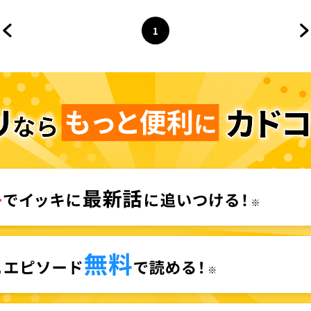
1
前のページへ
ページ
へ