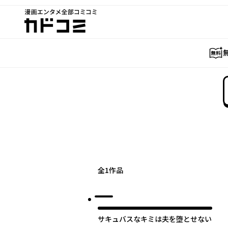
漫画エンタメ全部コミコミ
カドコミ
全
1
作品
サキュバスなキミは夫を堕とせない