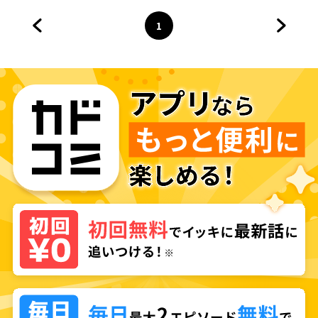
1
前のページへ
ページ
へ
次のペ