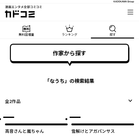
漫画エンタメ全部コミコミ
カドコミ
無料話増量
ランキング
探す
作家から探す
「
なうち
」の検索結果
全
2
作品
高音さんと嵐ちゃん
雪解けとアガパンサス