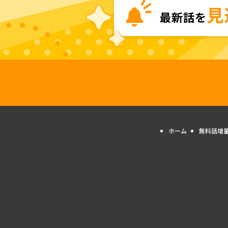
ホーム
無料話増