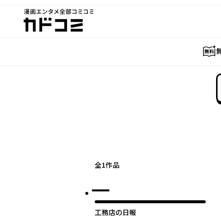
漫画エンタメ全部コミコミ
カドコミ
全
1
作品
工務店の日報