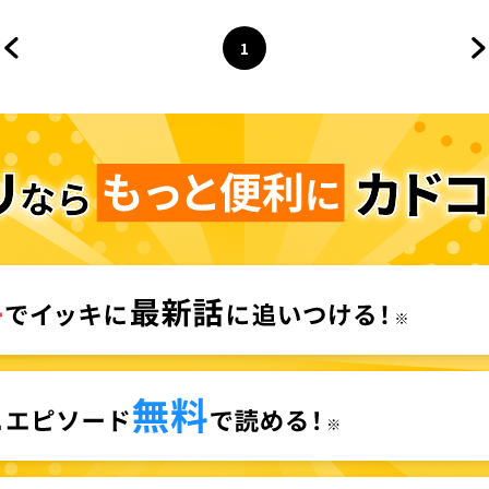
1
前のページへ
ページ
へ