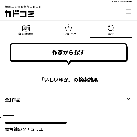
漫画エンタメ全部コミコミ
カドコミ
無料話増量
ランキング
探す
作家から探す
「
いしいゆか
」の検索結果
全
1
作品
舞台袖のクチュリエ