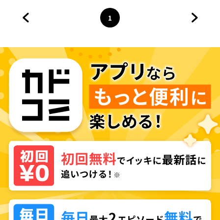
1
前のページへ
ページ
へ
次のペ