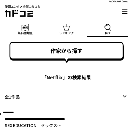
漫画エンタメ全部コミコミ
カドコミ
無料話増量
ランキング
探す
作家から探す
「
Netflix
」の検索結果
全
1
作品
SEX EDUCATION セックス・
エデュケーション