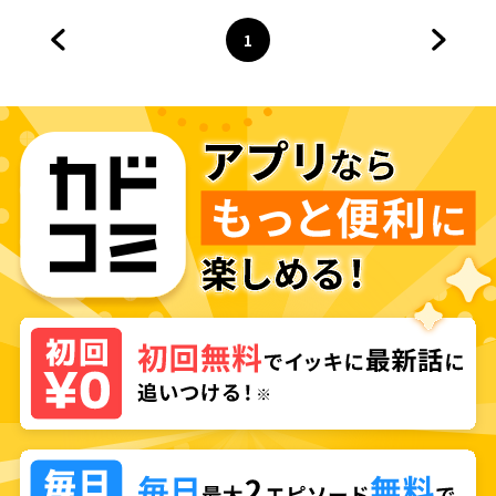
1
前のページへ
ページ
へ
次のペ