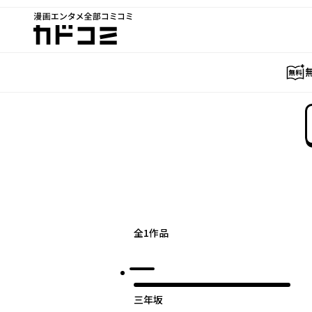
漫画エンタメ全部コミコミ
カドコミ
全
1
作品
三年坂