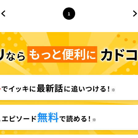
1
前のページへ
ページ
へ