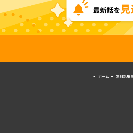
ホーム
無料話増