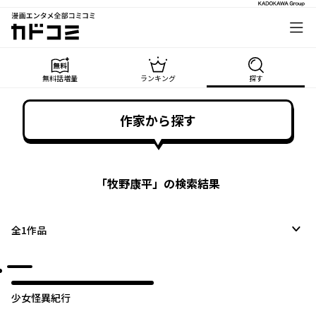
漫画エンタメ全部コミコミ
カドコミ
無料話増量
ランキング
探す
作家から探す
「
牧野康平
」の検索結果
全
1
作品
少女怪異紀行