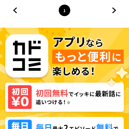
1
前のページへ
ページ
へ
次のペ