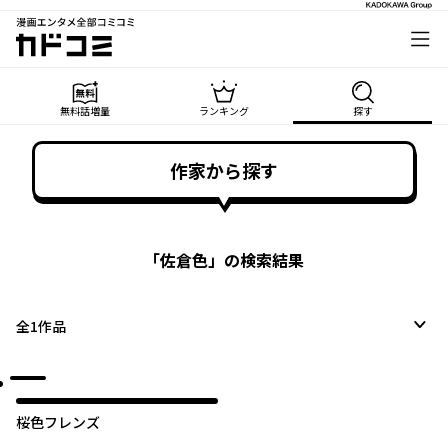
漫画エンタメ全部コミコミ
カドコミ
無料話増量
ランキング
探す
作家から探す
「
佐倉色
」の検索結果
全
1
作品
桜色フレンズ