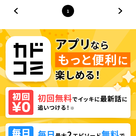
1
前のページへ
ページ
へ
次のペ