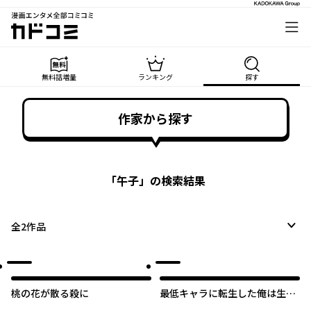
漫画エンタメ全部コミコミ
カドコミ
無料話増量
ランキング
探す
作家から探す
「
午子
」の検索結果
全
2
作品
桃の花が散る殺に
最低キャラに転生した俺は生き
残りたい