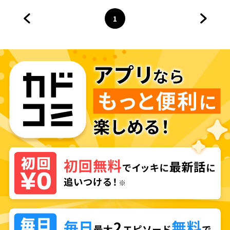
1
前のページへ
ページ
へ
次のペ