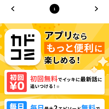
1
前のページへ
ページ
へ
次のペ