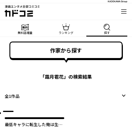
漫画エンタメ全部コミコミ
カドコミ
無料話増量
ランキング
探す
作家から探す
「
霜月雹花
」の検索結果
全
1
作品
最低キャラに転生した俺は生き
残りたい