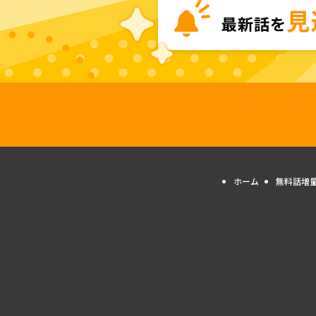
ホーム
無料話増