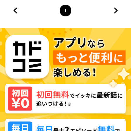
1
前のページへ
ページ
へ
次のペ