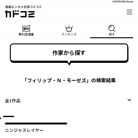
漫画エンタメ全部コミコミ
カドコミ
無料話増量
ランキング
探す
作家から探す
「
フィリップ・Ｎ・モーゼズ
」の検索結果
全
1
作品
ニンジャスレイヤー