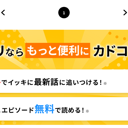
1
前のページへ
ページ
へ