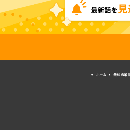
ホーム
無料話増