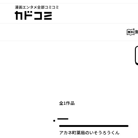
漫画エンタメ全部コミコミ
カドコミ
全
1
作品
アカネ町薬局のいそうろうくん