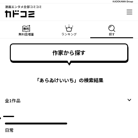
漫画エンタメ全部コミコミ
カドコミ
無料話増量
ランキング
探す
作家から探す
「
あらゐけいいち
」の検索結果
全
1
作品
日常