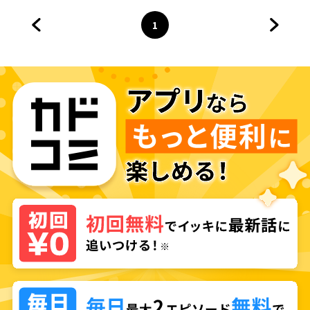
1
前のページへ
ページ
へ
次のペ