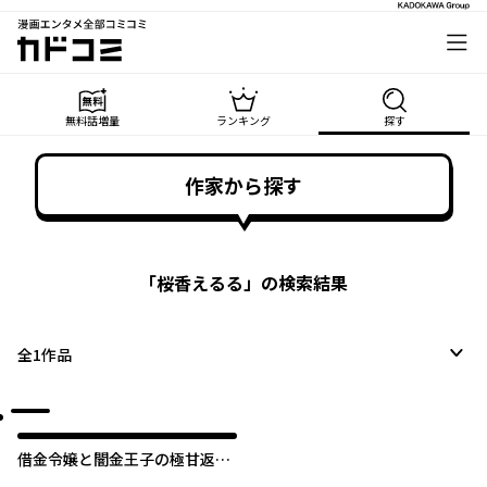
漫画エンタメ全部コミコミ
カドコミ
無料話増量
ランキング
探す
作家から探す
「
桜香えるる
」の検索結果
全
1
作品
借金令嬢と闇金王子の極甘返済
ライフ！