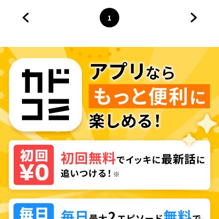
1
前のページへ
ページ
へ
次のペ