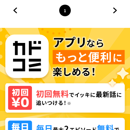
1
前のページへ
ページ
へ
次のペ