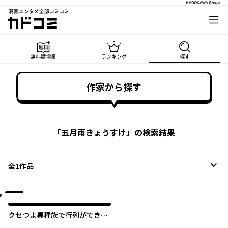
漫画エンタメ全部コミコミ
カドコミ
無料話増量
ランキング
探す
作家から探す
「
五月雨きょうすけ
」の検索結果
全
1
作品
クセつよ異種族で行列ができる
結婚相談所