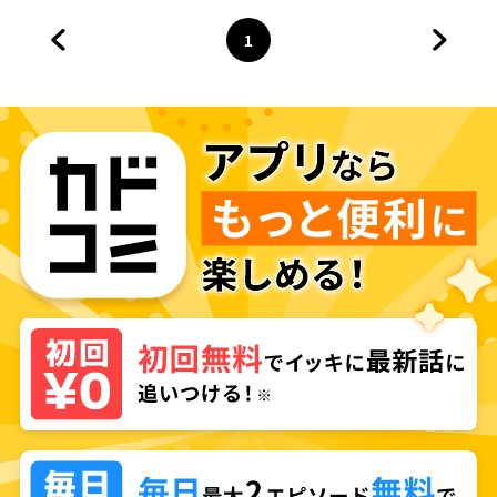
放されたオッサン冒険者、今更
記～
英雄を目指す～
1
前のページへ
ページ
へ
次のペ