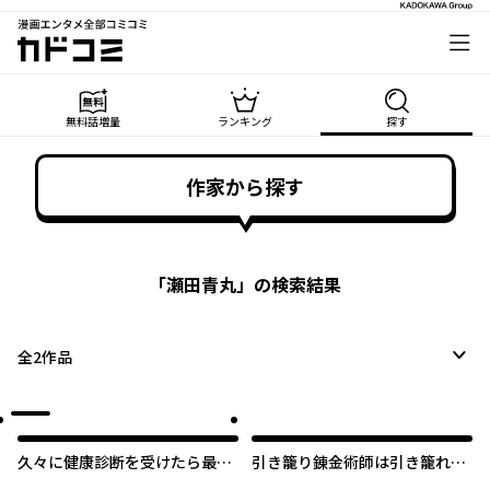
漫画エンタメ全部コミコミ
カドコミ
無料話増量
ランキング
探す
作家から探す
「
瀬田青丸
」の検索結果
全
2
作品
久々に健康診断を受けたら最強
引き籠り錬金術師は引き籠れな
ステータスになっていた ～追
い ～お家でのんびりしたい奮闘