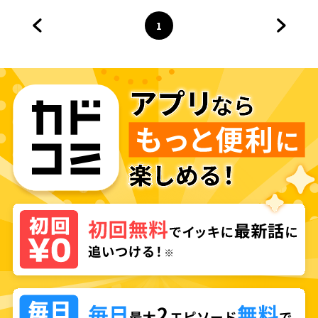
1
前のページへ
ページ
へ
次のペ