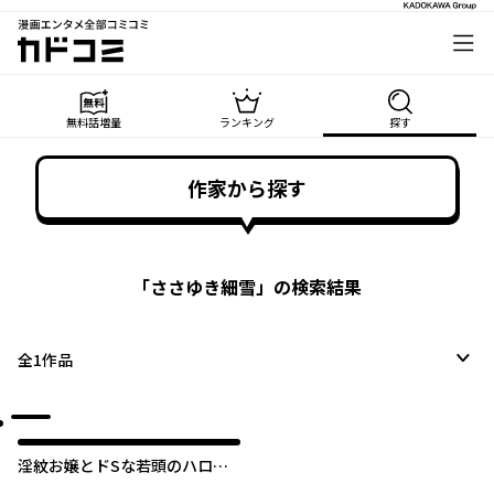
漫画エンタメ全部コミコミ
カドコミ
無料話増量
ランキング
探す
作家から探す
「
ささゆき細雪
」の検索結果
全
1
作品
淫紋お嬢とドSな若頭のハロウ
ィン・ナイト