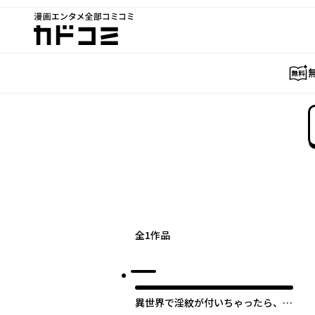
漫画エンタメ全部コミコミ
カドコミ
全
1
作品
異世界で淫紋が付いちゃったら、め