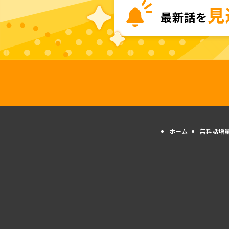
ホーム
無料話増