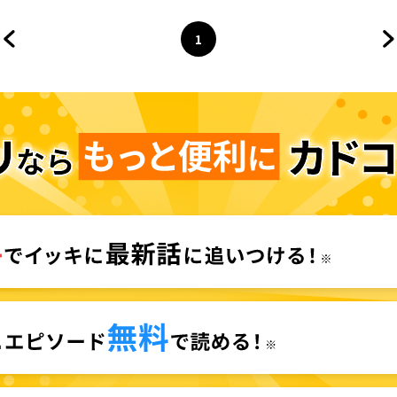
1
前のページへ
ページ
へ